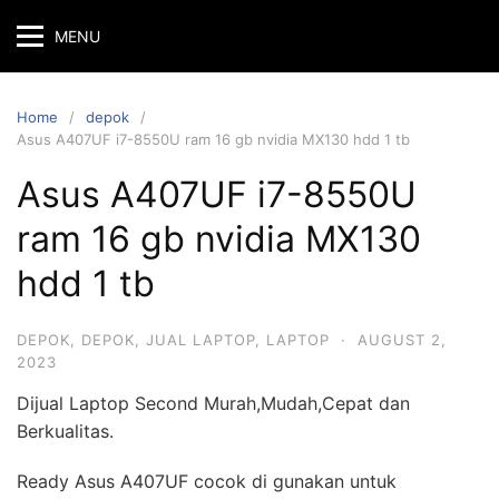
MENU
Home
depok
Asus A407UF i7-8550U ram 16 gb nvidia MX130 hdd 1 tb
Asus A407UF i7-8550U
ram 16 gb nvidia MX130
hdd 1 tb
DEPOK
,
DEPOK
,
JUAL LAPTOP
,
LAPTOP
·
AUGUST 2,
2023
Dijual Laptop Second Murah,Mudah,Cepat dan
Berkualitas.
Ready Asus A407UF cocok di gunakan untuk