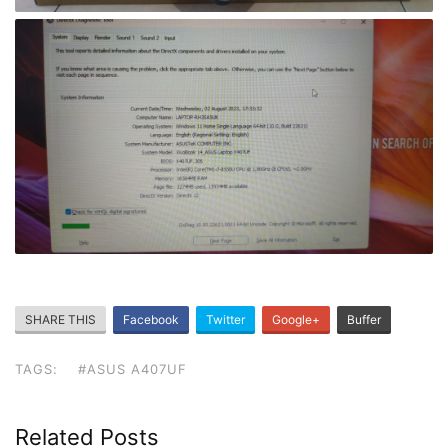
SHARE THIS
Facebook
Twitter
Google+
Buffer
TAGS:
#ASUS A407UF
Related Posts