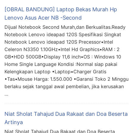
[OBRAL BANDUNG] Laptop Bekas Murah Hp
Lenovo Asus Acer NB -Second
Dijual Notebook Second Murah,dan Berkualitas.Ready
Notebook Lenovo ideapad 120S Spesifikasi Singkat
Notebook Lenovo ideapad 120S Precessor•Intel
Celeron N3350 1.10GHz•Intel Hd Graphics•RAM : 2
GB•HDD 500GB•Display 11,6 inch•OS : Windows 10
Home Single Language Kondisi :Normal siap pakai
Kelengkapan Laptop •Laptop•Charger Gratis
•Tas•Mouse Harga: 1.550.000 •Garansi Toko 2 Minggu
berlaku sejak tanggal awal pembelian, jika kerusakan
…
Niat Sholat Tahajud Dua Rakaat dan Doa Beserta
Artinya
Niat Sholat Tahajud Dua Rakaat dan Doa Beserta