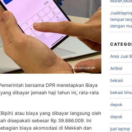
Murah,Muda
Jualinlapto
tempat terp
dengan mu
CATEGO
Area Jual B
Artikel
bekasi
Pemerintah bersama DPR menetapkan Biaya
 yang dibayar jemaah haji tahun ini, rata-rata
bekasi timu
depok
 (Bipih) atau biaya yang dibayar langsung oleh
depok
aah disepakati sebesar Rp 39.886.009. Ini
 sebagian biaya akomodasi di Mekkah dan
jual laptop