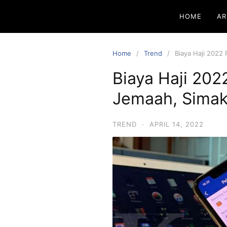
HOME
AR
Home
Trend
Biaya Haji 2022
Biaya Haji 202
Jemaah, Simak
TREND
·
APRIL 14, 2022