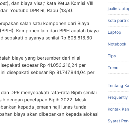
cost
), dan biaya visa,” kata Ketua Komisi VIII
jualin lap
dari Youtube DPR RI, Rabu (13/4).
kota partri
erupakan salah satu komponen dari Biaya
(BPIH). Komponen lain dari BPIH adalah biaya
Laptop
 disepakati biayanya senilai Rp 808.618,80
Notebook
Tips
alah biaya yang bersumber dari nilai
isepakati sebesar Rp 41.053.216,24 per
Trend
 ini disepakati sebesar Rp 81.747.844,04 per
Tentang K
dan DPR menyepakati rata-rata Bipih senilai
Frequently
lisih dengan penetapan Bipih 2022. Meski
ibebankan kepada jemaah haji lunas tunda
Kontak Kam
ahan biaya akan dibebankan kepada alokasi
Syarat Pen