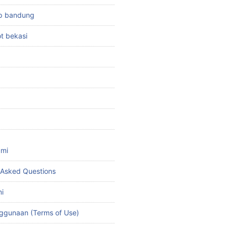
top bandung
ot bekasi
ami
 Asked Questions
i
ggunaan (Terms of Use)