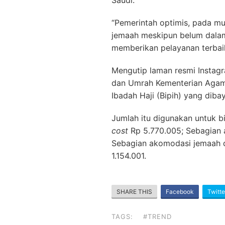
Saudi.
“Pemerintah optimis, pada mu
jemaah meskipun belum dalam 
memberikan pelayanan terbai
Mengutip laman resmi Instagr
dan Umrah Kementerian Agama
Ibadah Haji (Bipih) yang dib
Jumlah itu digunakan untuk 
cost
Rp 5.770.005; Sebagian
Sebagian akomodasi jemaah d
1.154.001.
SHARE THIS
Facebook
Twitte
TAGS:
#TREND