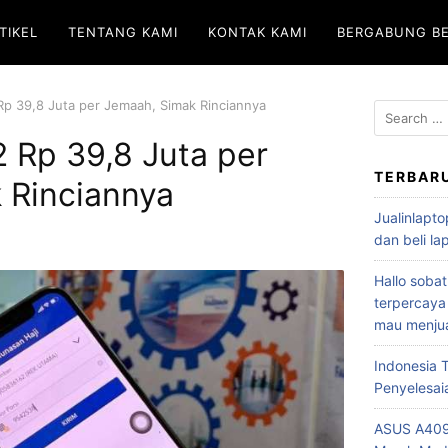
TIKEL
TENTANG KAMI
KONTAK KAMI
BERGABUNG B
 Rp 39,8 Juta per Jemaah, Simak Rinciannya
2 Rp 39,8 Juta per
TERBAR
 Rinciannya
Jualinlapto
dan beli l
Hallo sobat
terpercaya
mau menjua
Indonesia
Penyelesai
ASUS A409