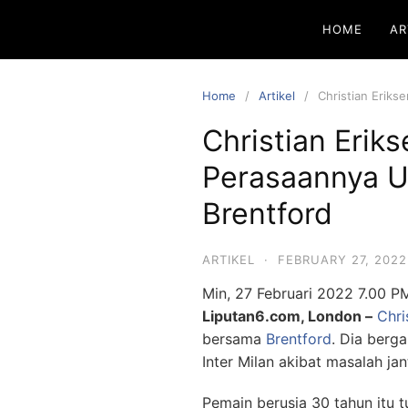
HOME
AR
Home
Artikel
Christian Erik
Christian Erik
Perasaannya U
Brentford
ARTIKEL
·
FEBRUARY 27, 2022
Min, 27 Februari 2022 7.00 P
Liputan6.com, London –
Chri
bersama
Brentford
. Dia berg
Inter Milan akibat masalah ja
Pemain berusia 30 tahun itu 