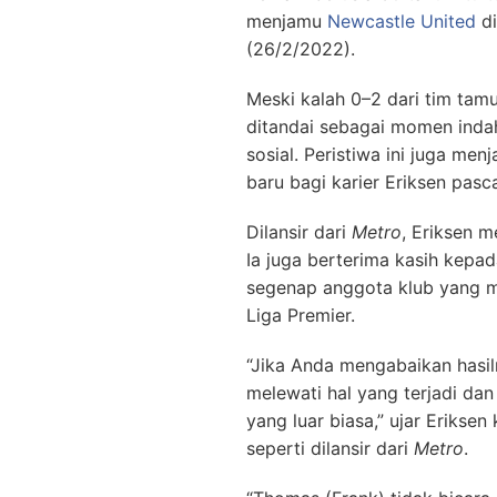
menjamu
Newcastle United
di
(26/2/2022).
Meski kalah 0–2 dari tim tam
ditandai sebagai momen indah
sosial. Peristiwa ini juga me
baru bagi karier Eriksen pasc
Dilansir dari
Metro
, Eriksen m
Ia juga berterima kasih kepa
segenap anggota klub yang m
Liga Premier.
“Jika Anda mengabaikan hasil
melewati hal yang terjadi da
yang luar biasa,” ujar Erikse
seperti dilansir dari
Metro
.