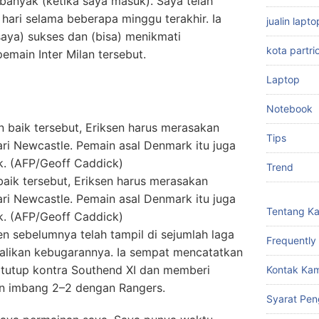
 banyak (ketika saya masuk). Saya telah
hari selama beberapa minggu terakhir. Ia
jualin lap
ya) sukses dan (bisa) menikmati
kota partri
emain Inter Milan tersebut.
Laptop
Notebook
Tips
Trend
k tersebut, Eriksen harus merasakan
ri Newcastle. Pemain asal Denmark itu juga
Tentang K
. (AFP/Geoff Caddick)
sen sebelumnya telah tampil di sejumlah laga
Frequently
likan kebugarannya. Ia sempat mencatatkan
rtutup kontra Southend XI dan memberi
Kontak Kam
in imbang 2–2 dengan Rangers.
Syarat Pen