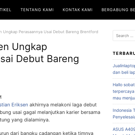
TIKEL
TENTANG KAMI
KONTAK KAMI
BERGABUNG B
sen Ungkap Perasaannya Usai Debut Bareng Brentford
sen Ungkap
TERBAR
sai Debut Bareng
Jualinlapto
dan beli l
Hallo sobat
terpercaya
M
mau menjua
stian Eriksen
akhirnya melakoni laga debut
Indonesia
abung usai gagal melanjutkan karier bersama
Penyelesai
ntung yang dialaminya.
ASUS A409
turun dari bangku cadangan ketika timnya