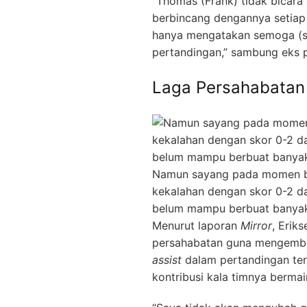
“Thomas (Frank) tidak bicara
berbincang dengannya setiap 
hanya mengatakan semoga (sa
pertandingan,” sambung eks p
Laga Persahabatan
Namun sayang pada momen bai
kekalahan dengan skor 0-2 da
belum mampu berbuat banyak
Menurut laporan
Mirror
, Erik
persahabatan guna mengemba
assist
dalam pertandingan te
kontribusi kala timnya berma