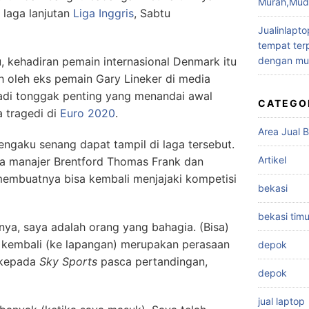
Murah,Muda
 laga lanjutan
Liga Inggris
, Sabtu
Jualinlapto
tempat terp
u, kehadiran pemain internasional Denmark itu
dengan mu
 oleh eks pemain Gary Lineker di media
njadi tonggak penting yang menandai awal
CATEGO
a tragedi di
Euro 2020
.
Area Jual B
engaku senang dapat tampil di laga tersebut.
Artikel
da manajer Brentford Thomas Frank dan
embuatnya bisa kembali menjajaki kompetisi
bekasi
bekasi timu
nya, saya adalah orang yang bahagia. (Bisa)
n kembali (ke lapangan) merupakan perasaan
depok
n kepada
Sky Sports
pasca pertandingan,
depok
jual laptop