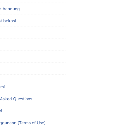
top bandung
ot bekasi
ami
 Asked Questions
i
ggunaan (Terms of Use)