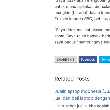
“Saya tidak akan mengubah g
untuk mendisiplinkan diri sel
mungkin (berada) dalam kondi
Eriksen kepada
BBC
, beberap
“Saya tidak melihat alasan m
sama. Saya telah banyak berla
saya bagus,” sambungnya kala
SHARE THIS
Facebook
Twitte
Related Posts
Jualinlaptop Indonesia (Ju
jual dan beli laptop deng
Hallo sobat jualin, kita adal