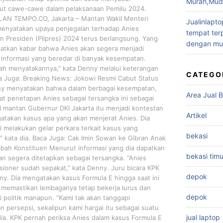
Murah,Muda
kut cawe-cawe dalam pelaksanaan Pemilu 2024.
LAN TEMPO.CO, Jakarta – Mantan Wakil Menteri
Jualinlapto
nyatakan upaya penjegalan terhadap Anies
tempat terp
 Presiden (Pilpres) 2024 terus berlangsung. Yang
dengan mu
atkan kabar bahwa Anies akan segera menjadi
i informasi yang beredar di banyak kesempatan.
ah menyatakannya,” kata Denny melalui keterangan
CATEGO
aca Juga: Breaking News: Jokowi Resmi Cabut Status
ny menyatakan bahwa dalam berbagai kesempatan,
Area Jual B
at penetapan Anies sebagai tersangka ini sebagai
 mantan Gubernur DKI Jakarta itu menjadi kontestan
Artikel
atakan kasus apa yang akan menjerat Anies. Dia
 melakukan gelar perkara terkait kasus yang
bekasi
” kata dia. Baca Juga: Cak Imin Sowan ke Gibran Anak
bah Konstituen Menurut informasi yang dia dapatkan
bekasi timu
an segera ditetapkan sebagai tersangka. “Anies
ioner sudah sepakat,” kata Denny. Juru bicara KPK
depok
ny. Dia mengatakan kasus Formula E hingga saat ini
a memastikan lembaganya tetap bekerja lurus dan
depok
 politik manapun. “Kami tak akan tanggapi
 persepsi, sekalipun kami hargai itu sebagai suatu
jual laptop
ia. KPK pernah periksa Anies dalam kasus Formula E