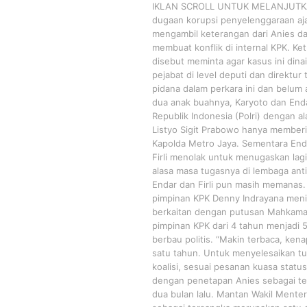
IKLAN SCROLL UNTUK MELANJUTKAN
dugaan korupsi penyelenggaraan aja
mengambil keterangan dari Anies da
membuat konflik di internal KPK. Ket
disebut meminta agar kasus ini din
pejabat di level deputi dan direktu
pidana dalam perkara ini dan belum 
dua anak buahnya, Karyoto dan Enda
Republik Indonesia (Polri) dengan al
Listyo Sigit Prabowo hanya memberi
Kapolda Metro Jaya. Sementara End
Firli menolak untuk menugaskan lag
alasa masa tugasnya di lembaga anti 
Endar dan Firli pun masih memanas.
pimpinan KPK Denny Indrayana meni
berkaitan dengan putusan Mahkama
pimpinan KPK dari 4 tahun menjadi 5
berbau politis. “Makin terbaca, ke
satu tahun. Untuk menyelesaikan t
koalisi, sesuai pesanan kuasa statu
dengan penetapan Anies sebagai ter
dua bulan lalu. Mantan Wakil Ment