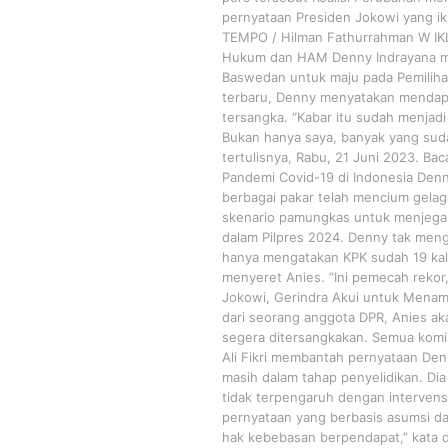
pernyataan Presiden Jokowi yang i
TEMPO / Hilman Fathurrahman W IK
Hukum dan HAM Denny Indrayana me
Baswedan untuk maju pada Pemilihan
terbaru, Denny menyatakan mendap
tersangka. “Kabar itu sudah menjad
Bukan hanya saya, banyak yang sud
tertulisnya, Rabu, 21 Juni 2023. B
Pandemi Covid-19 di Indonesia Den
berbagai pakar telah mencium gelag
skenario pamungkas untuk menjegal
dalam Pilpres 2024. Denny tak meng
hanya mengatakan KPK sudah 19 kali
menyeret Anies. “Ini pemecah rekor,
Jokowi, Gerindra Akui untuk Menam
dari seorang anggota DPR, Anies ak
segera ditersangkakan. Semua komis
Ali Fikri membantah pernyataan Den
masih dalam tahap penyelidikan. Di
tidak terpengaruh dengan intervensi
pernyataan yang berbasis asumsi dan
hak kebebasan berpendapat,” kata d