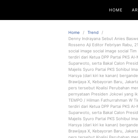
HOME
AR
Home
Trend
Denny Indrayana Sebut Anies Basw
Rosseno Aji Editor Febriyan Rabu, 2
social image social image social Ti
terdiri dari Ketua DPP Partai PKS 
Suparwoto, serta Bakal Calon Presi
Majelis Syuro Partai PKS Sohibul Ima
Harsya (dari kiri ke kanan) bergan
Brawijaya X, Kebayoran Baru, Jakart
pers tersebut Koalisi Perubahan me
pernyataan Presiden Jokowi yang i
TEMPO / Hilman Fathurrahman W Tim
terdiri dari Ketua DPP Partai PKS 
Suparwoto, serta Bakal Calon Presi
Majelis Syuro Partai PKS Sohibul Ima
Harsya (dari kiri ke kanan) bergan
Brawijaya X, Kebayoran Baru, Jakart
pers tersebut Koalisi Perubahan me