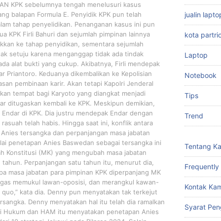
 KPK sebelumnya tengah menelusuri kasus
ng balapan Formula E. Penyidik KPK pun telah
jualin lap
lam tahap penyelidikan. Penanganan kasus ini pun
ua KPK Firli Bahuri dan sejumlah pimpinan lainnya
kota partri
aikkan ke tahap penyidikan, sementara sejumlah
r tak setuju karena menganggap tidak ada tindak
Laptop
ada alat bukti yang cukup. Akibatnya, Firli mendepak
r Priantoro. Keduanya dikembalikan ke Kepolisian
Notebook
asan pembinaan karir. Akan tetapi Kapolri Jenderal
kan tempat bagi Karyoto yang diangkat menjadi
Tips
ar ditugaskan kembali ke KPK. Meskipun demikian,
i Endar di KPK. Dia justru mendepak Endar dengan
Trend
rasuah telah habis. Hingga saat ini, konflik antara
 Anies tersangka dan perpanjangan masa jabatan
lai penetapan Anies Baswedan sebagai tersangka ini
Tentang K
h Konstitusi (MK) yang mengubah masa jabatan
 tahun. Perpanjangan satu tahun itu, menurut dia,
Frequently
napa masa jabatan para pimpinan KPK diperpanjang MK
ugas memukul lawan-oposisi, dan merangkul kawan-
Kontak Kam
s quo,” kata dia. Denny pun menyatakan tak terkejut
sangka. Denny menyatakan hal itu telah dia ramalkan
Syarat Pen
eri Hukum dan HAM itu menyatakan penetapan Anies