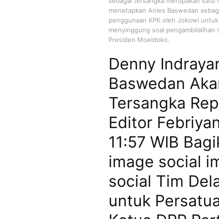
sebagai tersangka merupakan satu da
menetapkan Anies Baswedan sebaga
penggunaan KPK oleh Jokowi untuk
menyinggung soal pengambilalihan s
Presiden Moeldoko.
Denny Indraya
Baswedan Akan
Tersangka Rep
Editor Febriya
11:57 WIB Bagi
image social i
social Tim Del
untuk Persatua