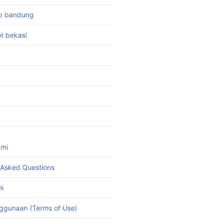
top bandung
ot bekasi
ami
 Asked Questions
i
ggunaan (Terms of Use)