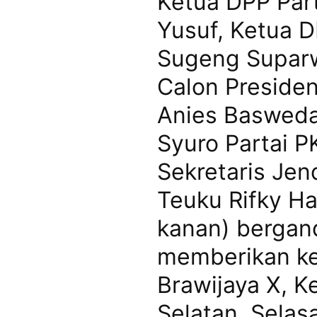
Ketua DPP Par
Yusuf, Ketua 
Sugeng Suparw
Calon Presiden
Anies Baswedan
Syuro Partai P
Sekretaris Jen
Teuku Rifky Har
kanan) bergan
memberikan ke
Brawijaya X, K
Selatan, Selas