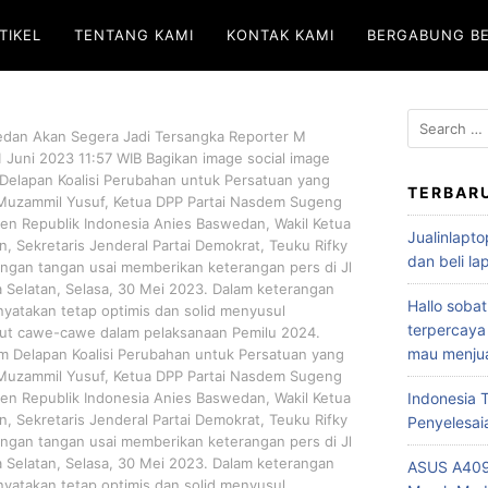
TIKEL
TENTANG KAMI
KONTAK KAMI
BERGABUNG B
edan Akan Segera Jadi Tersangka Reporter M
1 Juni 2023 11:57 WIB Bagikan image social image
m Delapan Koalisi Perubahan untuk Persatuan yang
TERBAR
Al-Muzammil Yusuf, Ketua DPP Partai Nasdem Sugeng
den Republik Indonesia Anies Baswedan, Wakil Ketua
Jualinlapto
n, Sekretaris Jenderal Partai Demokrat, Teuku Rifky
dan beli l
dengan tangan usai memberikan keterangan pers di Jl
a Selatan, Selasa, 30 Mei 2023. Dalam keterangan
Hallo sobat
nyatakan tetap optimis dan solid menyusul
terpercaya
kut cawe-cawe dalam pelaksanaan Pemilu 2024.
mau menjua
 Delapan Koalisi Perubahan untuk Persatuan yang
Al-Muzammil Yusuf, Ketua DPP Partai Nasdem Sugeng
den Republik Indonesia Anies Baswedan, Wakil Ketua
Indonesia
n, Sekretaris Jenderal Partai Demokrat, Teuku Rifky
Penyelesai
dengan tangan usai memberikan keterangan pers di Jl
a Selatan, Selasa, 30 Mei 2023. Dalam keterangan
ASUS A409
nyatakan tetap optimis dan solid menyusul