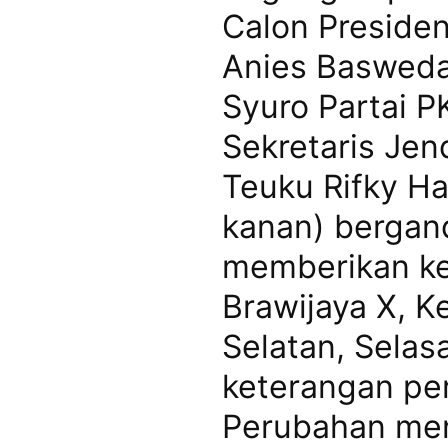
Calon Presiden
Anies Baswedan
Syuro Partai P
Sekretaris Jen
Teuku Rifky Har
kanan) bergan
memberikan ke
Brawijaya X, K
Selatan, Selas
keterangan per
Perubahan men