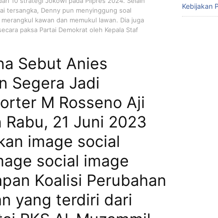
ri 10 strategi Jokowi pada Pilpres 2024. Selain
Kebijakan P
i tersangka, Denny pun menyinggung soal
 merangkul kawan dan memukul lawan. Dia juga
ecara paksa Partai Demokrat oleh Kepala Staf
na Sebut Anies
 Segera Jadi
orter M Rosseno Aji
n Rabu, 21 Juni 2023
kan image social
mage social image
apan Koalisi Perubahan
n yang terdiri dari