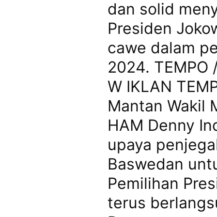
dan solid men
Presiden Jokow
cawe dalam pe
2024. TEMPO /
W IKLAN TEMPO
Mantan Wakil 
HAM Denny In
upaya penjega
Baswedan unt
Pemilihan Pres
terus berlangs