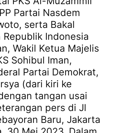
tai PKS Al-Muzammil
DPP Partai Nasdem
oto, serta Bakal
 Republik Indonesia
, Wakil Ketua Majelis
KS Sohibul Iman,
deral Partai Demokrat,
sya (dari kiri ke
dengan tangan usai
terangan pers di Jl
ebayoran Baru, Jakarta
a, 30 Mei 2023. Dalam