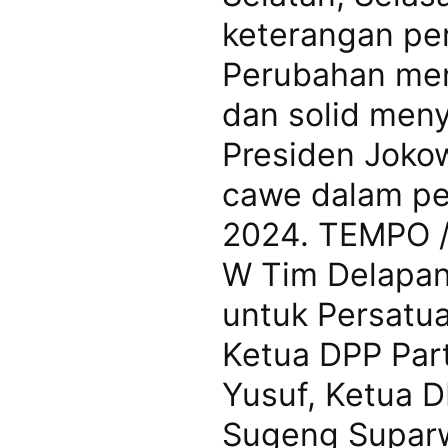
keterangan per
Perubahan men
dan solid men
Presiden Jokow
cawe dalam pe
2024. TEMPO /
W Tim Delapan
untuk Persatua
Ketua DPP Par
Yusuf, Ketua 
Sugeng Suparw