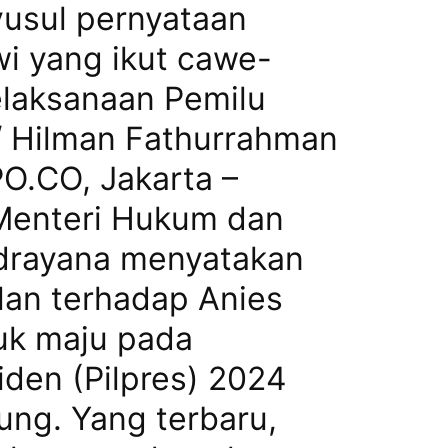
yusul pernyataan
i yang ikut cawe-
laksanaan Pemilu
 Hilman Fathurrahman
.CO, Jakarta –
Menteri Hukum dan
drayana menyatakan
lan terhadap Anies
uk maju pada
iden (Pilpres) 2024
ung. Yang terbaru,