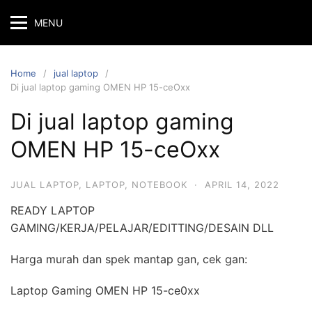
MENU
Home
jual laptop
Di jual laptop gaming OMEN HP 15-ceOxx
Di jual laptop gaming
OMEN HP 15-ceOxx
JUAL LAPTOP
,
LAPTOP
,
NOTEBOOK
·
APRIL 14, 2022
READY LAPTOP
GAMING/KERJA/PELAJAR/EDITTING/DESAIN DLL
Harga murah dan spek mantap gan, cek gan:
Laptop Gaming OMEN HP 15-ce0xx