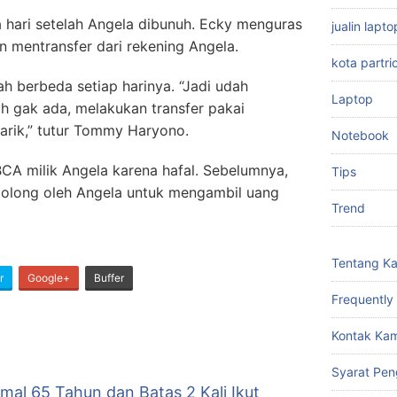
 hari setelah Angela dibunuh. Ecky menguras
jualin lap
n mentransfer dari rekening Angela.
kota partri
h berbeda setiap harinya. “Jadi udah
Laptop
ah gak ada, melakukan transfer pakai
tarik,” tutur Tommy Haryono.
Notebook
CA milik Angela karena hafal. Sebelumnya,
Tips
 tolong oleh Angela untuk mengambil uang
Trend
Tentang K
r
Google+
Buffer
Frequently
Kontak Kam
Syarat Pen
mal 65 Tahun dan Batas 2 Kali Ikut