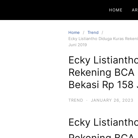
HOME
AR
Home
Trend
Ecky Listiantho Diduga Kuras Rekeni
Juni 2019
Ecky Listianth
Rekening BCA K
Bekasi Rp 158 
TREND
·
JANUARY 26, 2023
Ecky Listianth
Rekening BCA K