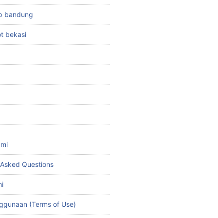
top bandung
ot bekasi
ami
 Asked Questions
i
ggunaan (Terms of Use)