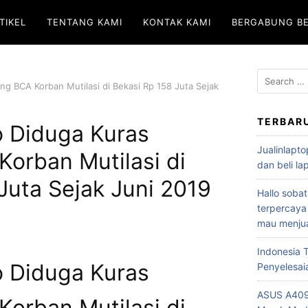
TIKEL
TENTANG KAMI
KONTAK KAMI
BERGABUNG B
ng BCA Korban Mutilasi di Bekasi Rp 158 Juta Sejak
TERBAR
o Diduga Kuras
Jualinlapto
orban Mutilasi di
dan beli l
Juta Sejak Juni 2019
Hallo sobat
terpercaya
mau menjua
Indonesia
o Diduga Kuras
Penyelesai
ASUS A409
orban Mutilasi di