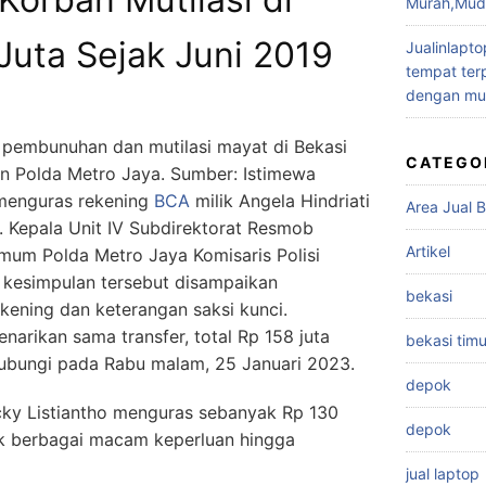
Murah,Muda
Juta Sejak Juni 2019
Jualinlapto
tempat terp
dengan mu
a pembunuhan dan mutilasi mayat di Bekasi
CATEGO
n Polda Metro Jaya. Sumber: Istimewa
 menguras rekening
BCA
milik Angela Hindriati
Area Jual B
. Kepala Unit IV Subdirektorat Resmob
Artikel
Umum Polda Metro Jaya Komisaris Polisi
kesimpulan tersebut disampaikan
bekasi
ekening dan keterangan saksi kunci.
enarikan sama transfer, total Rp 158 juta
bekasi timu
hubungi pada Rabu malam, 25 Januari 2023.
depok
ky Listiantho menguras sebanyak Rp 130
depok
uk berbagai macam keperluan hingga
jual laptop