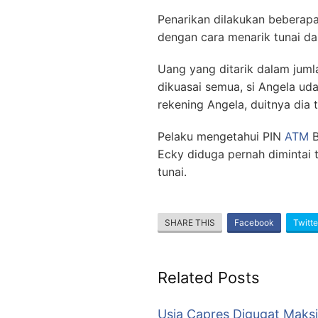
Penarikan dilakukan beberapa
dengan cara menarik tunai da
Uang yang ditarik dalam jumla
dikuasai semua, si Angela ud
rekening Angela, duitnya dia 
Pelaku mengetahui PIN
ATM
B
Ecky diduga pernah dimintai
tunai.
SHARE THIS
Facebook
Twitte
Related Posts
Usia Capres Digugat Maksi