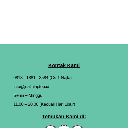
Kontak Kami
0813 - 1881 - 3584 (Cs 1 Najla)
info@jualinlaptop.id
Senin – Minggu
11.00 – 20.00 (Kecuali Hari Libur)
Temukan Kami di: