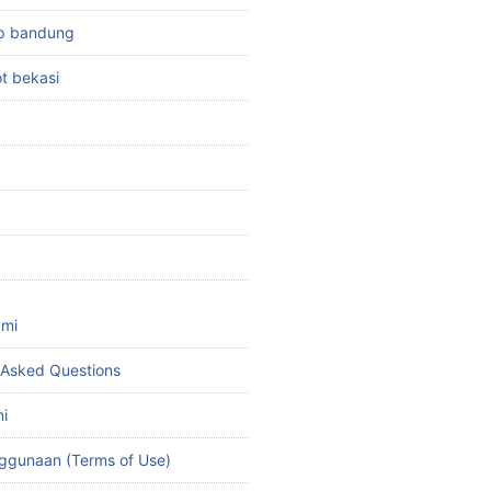
top bandung
ot bekasi
ami
 Asked Questions
i
ggunaan (Terms of Use)