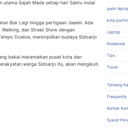
an utama Gajah Mada setiap hari Sabtu mulai
jualin lap
kota partri
atan Buk Legi hingga pertigaan Jasem. Ada
et Walking, dan Street Show dengan
Laptop
Tempo Doeloe, menonjolkan budaya Sidoarjo
Notebook
Tips
yang bakal meramaikan pusat kota dan
erakyatan warga Sidoarjo itu, akan mengikuti
Trend
Tentang K
Frequently
Kontak Kam
Syarat Pen