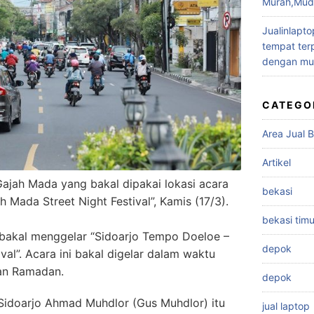
Murah,Muda
Jualinlapto
tempat terp
dengan mu
CATEGO
Area Jual B
Artikel
jah Mada yang bakal dipakai lokasi acara
bekasi
Mada Street Night Festival”, Kamis (17/3).
bekasi timu
bakal menggelar “Sidoarjo Tempo Doeloe –
depok
val”. Acara ini bakal digelar dalam waktu
an Ramadan.
depok
 Sidoarjo Ahmad Muhdlor (Gus Muhdlor) itu
jual laptop