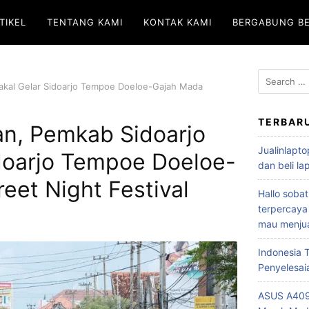
TIKEL
TENTANG KAMI
KONTAK KAMI
BERGABUNG B
akal Gelar Sidoarjo Tempoe Doeloe-Gajah Mada
TERBAR
n, Pemkab Sidoarjo
Jualinlapto
idoarjo Tempoe Doeloe-
dan beli l
eet Night Festival
Hallo sobat
terpercaya
mau menjua
Indonesia
Penyelesai
ASUS A409