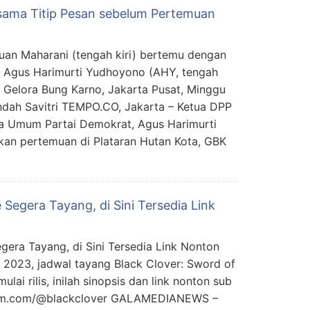
ama Titip Pesan sebelum Pertemuan
an Maharani (tengah kiri) bertemu dengan
 Agus Harimurti Yudhoyono (AHY, tengah
a Gelora Bung Karno, Jakarta Pusat, Minggu
ndah Savitri TEMPO.CO, Jakarta – Ketua DPP
a Umum Partai Demokrat, Agus Harimurti
an pertemuan di Plataran Hutan Kota, GBK
egera Tayang, di Sini Tersedia Link
ra Tayang, di Sini Tersedia Link Nonton
e 2023, jadwal tayang Black Clover: Sword of
ai rilis, inilah sinopsis dan link nonton sub
gram.com/@blackclover GALAMEDIANEWS –