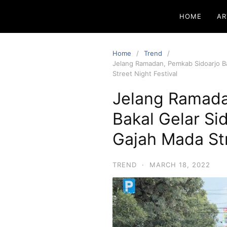
HOME
AR
Home
Trend
Jelang Ramadan, Pemkab Sidoarjo B
Street Night Festival
Jelang Ramada
Bakal Gelar S
Gajah Mada Str
TREND
·
MARCH 18, 2022