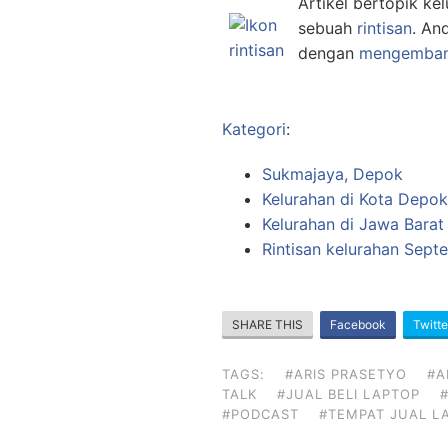
Artikel bertopik kel
sebuah
rintisan
. An
dengan
mengemban
Kategori
:
Sukmajaya, Depok
Kelurahan di Kota Depok
Kelurahan di Jawa Barat
Rintisan kelurahan Sep
SHARE THIS
Facebook
Twitte
TAGS:
#ARIS PRASETYO
#A
TALK
#JUAL BELI LAPTOP
#PODCAST
#TEMPAT JUAL L