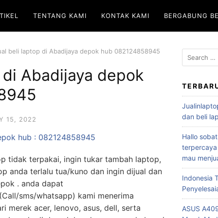
TIKEL
TENTANG KAMI
KONTAK KAMI
BERGABUNG B
ual beli laptop di Abadijaya depok hub 082124858945
p di Abadijaya depok
TERBAR
8945
Jualinlapto
dan beli l
Y 15, 2022
epok hub :
082124858945
Hallo sobat
terpercaya
mau menjua
p tidak terpakai, ingin tukar tambah laptop,
p anda terlalu tua/kuno dan ingin dijual dan
Indonesia
epok . anda dapat
Penyelesai
Call/sms/whatsapp) kami menerima
ri merek acer, lenovo, asus, dell, serta
ASUS A409