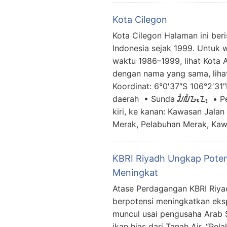
Kota Cilegon
Kota Cilegon Halaman ini beris
Indonesia sejak 1999. Untuk w
waktu 1986–1999, lihat Kota A
dengan nama yang sama, lihat
Koordinat: 6°0′37″S 106°2′31″
daerah • Sunda ᮎᮤᮜᮨᮌᮧᮔ᮪ • Pegon چيلـٓڮَون‎ • Cacarakan ꦕꦶ
kiri, ke kanan: Kawasan Jalan
Merak, Pelabuhan Merak, Kaw
KBRI Riyadh Ungkap Potens
Meningkat
Atase Perdagangan KBRI Riy
berpotensi meningkatkan eksp
muncul usai pengusaha Arab 
ikan hias dari Tanah Air. “Pe