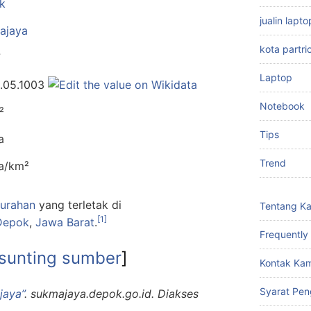
k
jualin lap
ajaya
kota partri
7
Laptop
6.05.1003
Notebook
²
Tips
a
Trend
a/km²
lurahan
yang terletak di
Tentang K
[1]
Depok
,
Jawa Barat
.
Frequently
sunting sumber
]
Kontak Kam
Syarat Pen
jaya”
.
sukmajaya.depok.go.id
. Diakses