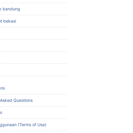
top bandung
ot bekasi
ami
 Asked Questions
i
ggunaan (Terms of Use)