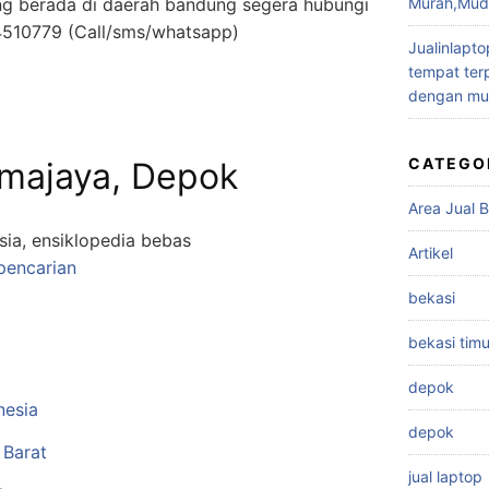
g berada di daerah bandung segera hubungi
Murah,Muda
4510779 (Call/sms/whatsapp)
Jualinlapto
tempat terp
dengan mu
CATEGO
kmajaya, Depok
Area Jual B
sia, ensiklopedia bebas
Artikel
pencarian
bekasi
bekasi timu
depok
nesia
depok
 Barat
jual laptop