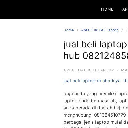
HOME
AR
Home
Area Jual Beli Laptop
j
jual beli lapto
hub 08212485
AREA JUAL BELI LAPTOP
·
MA
jual beli laptop di abadijya
d
bagi anda yang memiliki lapto
laptop anda bermasalah, lapto
anda berada di daerah beji d
menghubungi 081384510779 (
berbagai jenis laptop mulai da