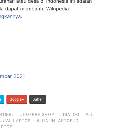
urahan atau desa di Indonesia ini adalah
da dapat membantu Wikipedia
gkannya
.
tember 2021
r
Google+
Buffer
RTIKEL
#COFFEE SHOP
#DIALOG
#JL
#JUAL LAPTOP
#JUALINLAPTOP.ID
APTOP