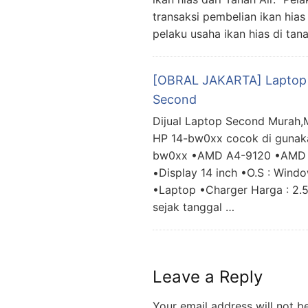
transaksi pembelian ikan hias 
pelaku usaha ikan hias di tan
[OBRAL JAKARTA] Laptop 
Second
Dijual Laptop Second Murah,
HP 14-bw0xx cocok di gunak
bw0xx •AMD A4-9120 •AMD 
•Display 14 inch •O.S : Win
•Laptop •Charger Harga : 2.
sejak tanggal …
Leave a Reply
Your email address will not b