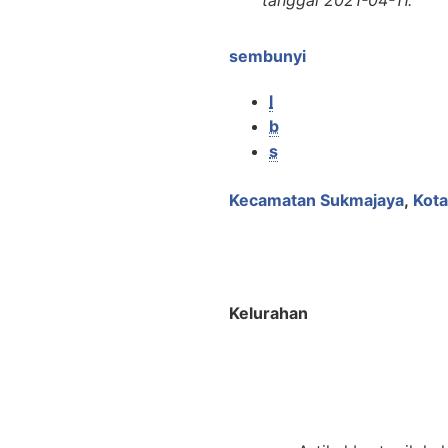
tanggal
2021-04-11
.
sembunyi
l
b
s
Kecamatan Sukmajaya
,
Kot
Kelurahan