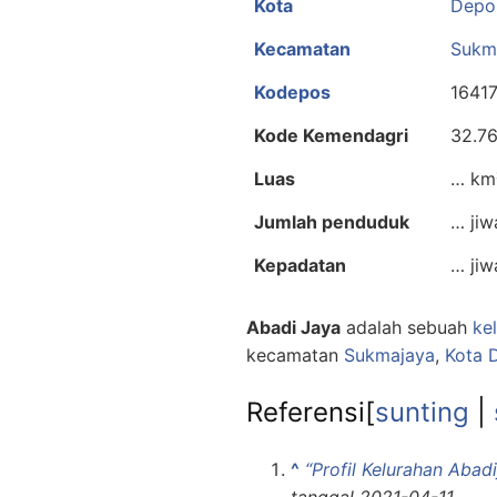
Kota
Depo
Kecamatan
Sukm
Kodepos
1641
Kode Kemendagri
32.7
Luas
… km
Jumlah penduduk
… jiw
Kepadatan
… jiw
Abadi Jaya
adalah sebuah
ke
kecamatan
Sukmajaya
,
Kota 
Referensi
[
sunting
|
^
“Profil Kelurahan Abadi