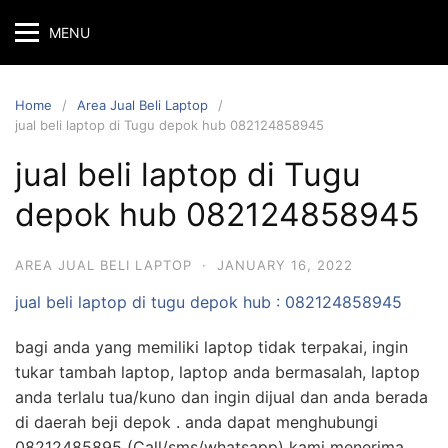
MENU
Home
Area Jual Beli Laptop
jual beli laptop di Tugu depok hub 082124858945
jual beli laptop di Tugu
depok hub 082124858945
AREA JUAL BELI LAPTOP
·
JANUARY 16, 2022
jual beli laptop di tugu
depok hub :
082124858945
bagi anda yang memiliki laptop tidak terpakai, ingin
tukar tambah laptop, laptop anda bermasalah, laptop
anda terlalu tua/kuno dan ingin dijual dan anda berada
di daerah beji depok . anda dapat menghubungi
08212485895 (Call/sms/whatsapp) kami menerima