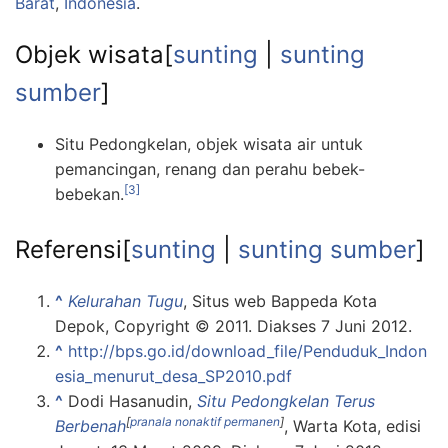
Barat
,
Indonesia
.
Objek wisata
[
sunting
|
sunting
sumber
]
Situ Pedongkelan, objek wisata air untuk
pemancingan, renang dan perahu bebek-
[3]
bebekan.
Referensi
[
sunting
|
sunting sumber
]
^
Kelurahan Tugu
, Situs web Bappeda Kota
Depok, Copyright © 2011. Diakses 7 Juni 2012.
^
http://bps.go.id/download_file/Penduduk_Indon
esia_menurut_desa_SP2010.pdf
^
Dodi Hasanudin,
Situ Pedongkelan Terus
[
pranala nonaktif permanen
]
Berbenah
, Warta Kota, edisi