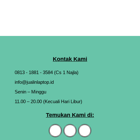
Kontak Kami
0813 - 1881 - 3584 (Cs 1 Najla)
info@jualinlaptop.id
Senin – Minggu
11.00 – 20.00 (Kecuali Hari Libur)
Temukan Kami di: