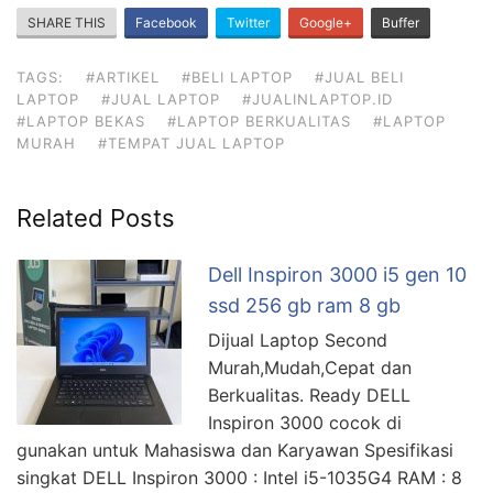
SHARE THIS
Facebook
Twitter
Google+
Buffer
TAGS:
#ARTIKEL
#BELI LAPTOP
#JUAL BELI
LAPTOP
#JUAL LAPTOP
#JUALINLAPTOP.ID
#LAPTOP BEKAS
#LAPTOP BERKUALITAS
#LAPTOP
MURAH
#TEMPAT JUAL LAPTOP
Related Posts
Dell Inspiron 3000 i5 gen 10
ssd 256 gb ram 8 gb
Dijual Laptop Second
Murah,Mudah,Cepat dan
Berkualitas. Ready DELL
Inspiron 3000 cocok di
gunakan untuk Mahasiswa dan Karyawan Spesifikasi
singkat DELL Inspiron 3000 : Intel i5-1035G4 RAM : 8