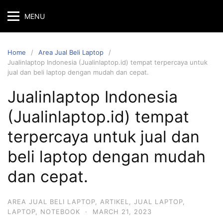
MENU
Home
Area Jual Beli Laptop
Jualinlaptop Indonesia (Jualinlaptop.id) tempat terpercaya untuk
jual dan beli laptop dengan mudah dan cepat.
Jualinlaptop Indonesia
(Jualinlaptop.id) tempat
terpercaya untuk jual dan
beli laptop dengan mudah
dan cepat.
AREA JUAL BELI LAPTOP
,
ARTIKEL
,
JUAL LAPTOP
,
LAPTOP
,
NOTEBOOK
·
MARCH 21, 2023