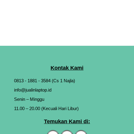
Kontak Kami
0813 - 1881 - 3584 (Cs 1 Najla)
info@jualinlaptop.id
Senin – Minggu
11.00 – 20.00 (Kecuali Hari Libur)
Temukan Kami di: