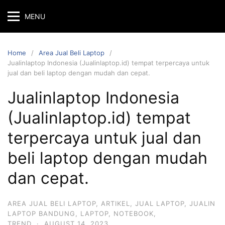
MENU
Home
Area Jual Beli Laptop
Jualinlaptop Indonesia (Jualinlaptop.id) tempat terpercaya untuk
jual dan beli laptop dengan mudah dan cepat.
Jualinlaptop Indonesia
(Jualinlaptop.id) tempat
terpercaya untuk jual dan
beli laptop dengan mudah
dan cepat.
AREA JUAL BELI LAPTOP
,
ARTIKEL
,
JUAL LAPTOP
,
JUALIN
LAPTOP BANDUNG
,
LAPTOP
,
NOTEBOOK
,
TREND
·
AUGUST 14, 2023