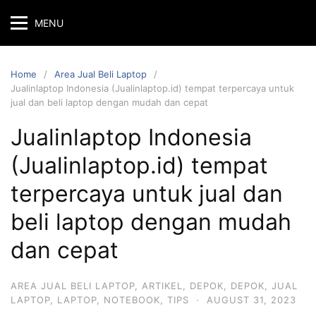
MENU
Home
Area Jual Beli Laptop
Jualinlaptop Indonesia (Jualinlaptop.id) tempat terpercaya untuk
jual dan beli laptop dengan mudah dan cepat
Jualinlaptop Indonesia
(Jualinlaptop.id) tempat
terpercaya untuk jual dan
beli laptop dengan mudah
dan cepat
AREA JUAL BELI LAPTOP
,
ARTIKEL
,
DEPOK
,
DEPOK
,
JUAL
LAPTOP
,
LAPTOP
,
NOTEBOOK
,
TIPS
·
AUGUST 31, 2023