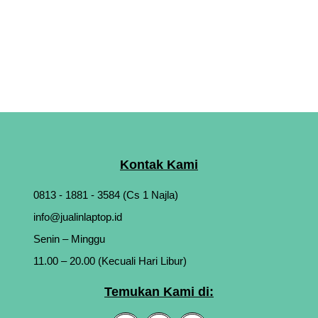
Kontak Kami
0813 - 1881 - 3584 (Cs 1 Najla)
info@jualinlaptop.id
Senin – Minggu
11.00 – 20.00 (Kecuali Hari Libur)
Temukan Kami di: