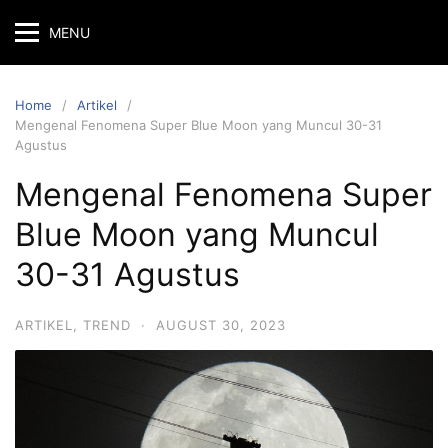
MENU
Home
Artikel
Mengenal Fenomena Super Blue Moon yang Muncul 30-31
Agustus
Mengenal Fenomena Super
Blue Moon yang Muncul
30-31 Agustus
ARTIKEL
,
TREND
·
AUGUST 30, 2023