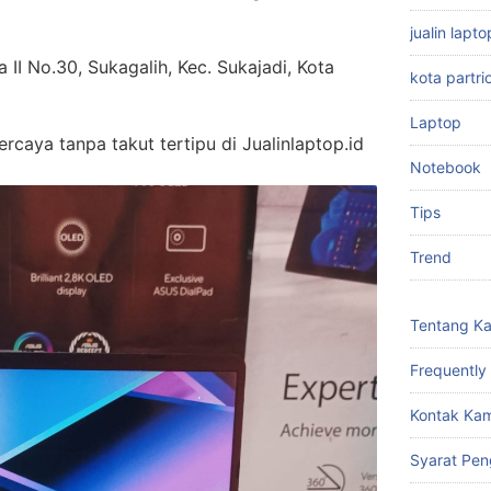
jualin lap
 II No.30, Sukagalih, Kec. Sukajadi, Kota
kota partri
Laptop
caya tanpa takut tertipu di Jualinlaptop.id
Notebook
Tips
Trend
Tentang K
Frequently
Kontak Kam
Syarat Pen