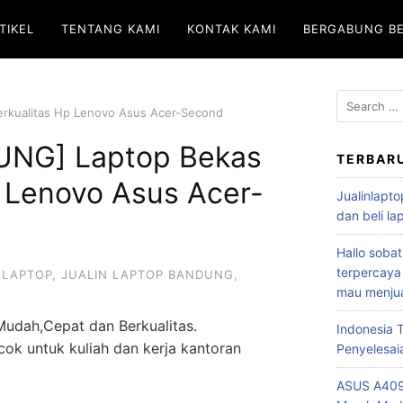
TIKEL
TENTANG KAMI
KONTAK KAMI
BERGABUNG B
rkualitas Hp Lenovo Asus Acer-Second
NG] Laptop Bekas
TERBAR
p Lenovo Asus Acer-
Jualinlapto
dan beli l
Hallo sobat
terpercaya
 LAPTOP
,
JUALIN LAPTOP BANDUNG
,
mau menjua
Mudah,Cepat dan Berkualitas.
Indonesia
ok untuk kuliah dan kerja kantoran
Penyelesai
ASUS A409