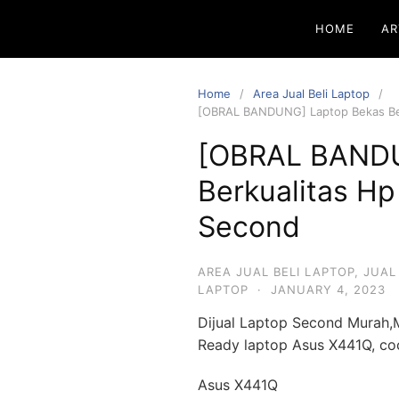
HOME
AR
Home
Area Jual Beli Laptop
[OBRAL BANDUNG] Laptop Bekas Be
[OBRAL BANDU
Berkualitas H
Second
AREA JUAL BELI LAPTOP
,
JUAL
LAPTOP
·
JANUARY 4, 2023
Dijual Laptop Second Murah,
Ready laptop Asus X441Q, coc
Asus X441Q