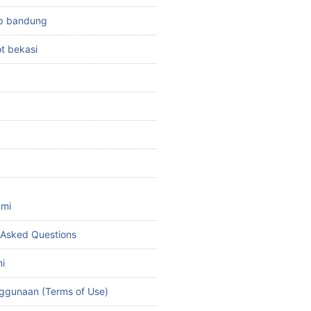
top bandung
ot bekasi
ami
 Asked Questions
i
ggunaan (Terms of Use)