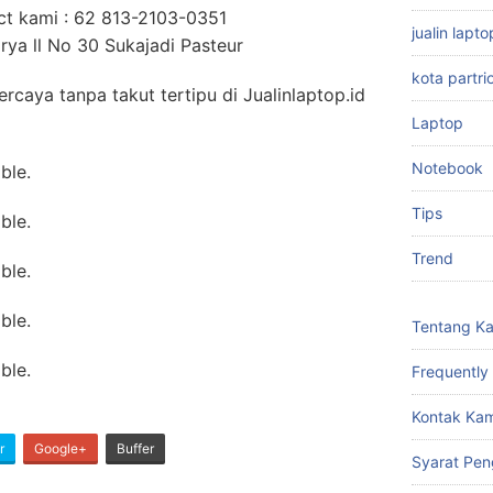
ct kami : 62 813-2103-0351
jualin lap
rya ll No 30 Sukajadi Pasteur
kota partri
caya tanpa takut tertipu di Jualinlaptop.id
Laptop
Notebook
Tips
Trend
Tentang K
Frequently
Kontak Kam
r
Google+
Buffer
Syarat Pen