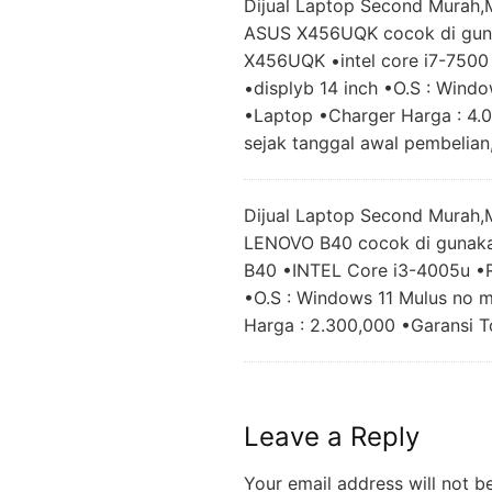
Dijual Laptop Second Murah,
ASUS X456UQK cocok di gun
X456UQK •intel core i7-7500
•displyb 14 inch •O.S : Win
•Laptop •Charger Harga : 4.
sejak tanggal awal pembelian,
Dijual Laptop Second Murah,
LENOVO B40 cocok di gunak
B40 •INTEL Core i3-4005u •R
•O.S : Windows 11 Mulus no 
Harga : 2.300,000 •Garansi T
Leave a Reply
Your email address will not b