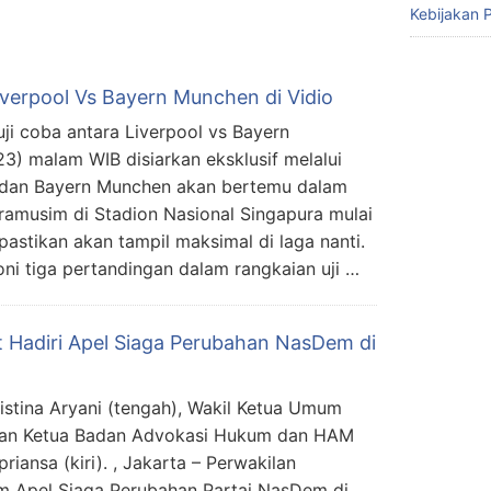
Kebijakan P
iverpool Vs Bayern Munchen di Vidio
ji coba antara Liverpool vs Bayern
) malam WIB disiarkan eksklusif melalui
l dan Bayern Munchen akan bertemu dalam
ramusim di Stadion Nasional Singapura mulai
pastikan akan tampil maksimal di laga nanti.
oni tiga pertandingan dalam rangkaian uji …
 Hadiri Apel Siaga Perubahan NasDem di
stina Aryani (tengah), Wakil Ketua Umum
 dan Ketua Badan Advokasi Hukum dan HAM
iansa (kiri). , Jakarta – Perwakilan
lam Apel Siaga Perubahan Partai NasDem di