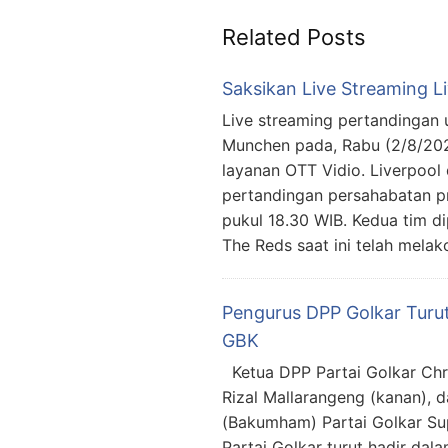
Related Posts
Saksikan Live Streaming L
Live streaming pertandingan u
Munchen pada, Rabu (2/8/2023
layanan OTT Vidio. Liverpoo
pertandingan persahabatan p
pukul 18.30 WIB. Kedua tim di
The Reds saat ini telah melak
Pengurus DPP Golkar Turut
GBK
Ketua DPP Partai Golkar Chri
Rizal Mallarangeng (kanan),
(Bakumham) Partai Golkar Supr
Partai Golkar turut hadir da