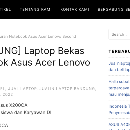
TIKEL
TENTANG KAMI
KONTAK KAMI
BERGABUNG B
rah Notebook Asus Acer Lenovo Second
NG] Laptop Bekas
TERBAR
k Asus Acer Lenovo
Jualinlapto
dan beli l
Hallo sobat
terpercaya
KEL
,
JUAL LAPTOP
,
JUALIN LAPTOP BANDUNG
,
mau menjua
, 2022
Asus X200CA
Indonesia
siswa dan Karyawan Dll
Penyelesai
ASUS A409
00CA