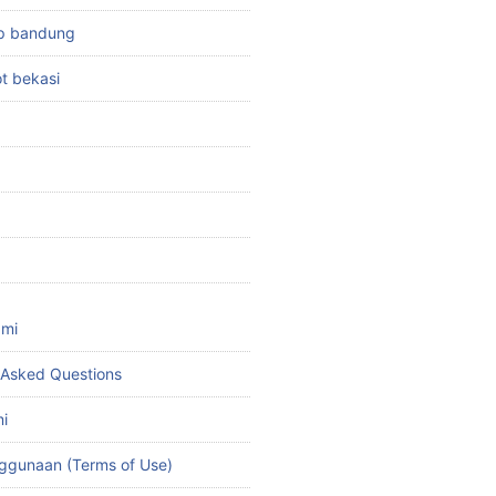
top bandung
ot bekasi
ami
 Asked Questions
i
ggunaan (Terms of Use)