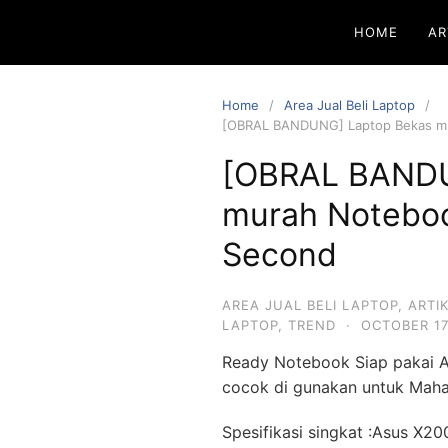
HOME
AR
Home
Area Jual Beli Laptop
[OBRAL BANDUNG] Laptop Bekas mu
[OBRAL BANDU
murah Noteboo
Second
AREA JUAL BELI LAPTOP
,
ARTI
LAPTOP
,
TREND
·
OCTOBER 17
Ready Notebook Siap pakai 
cocok di gunakan untuk Maha
Spesifikasi singkat :Asus X2