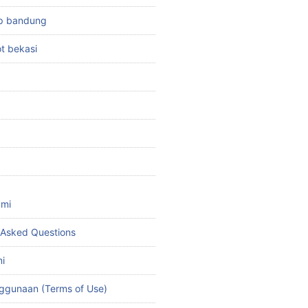
top bandung
ot bekasi
ami
 Asked Questions
i
ggunaan (Terms of Use)