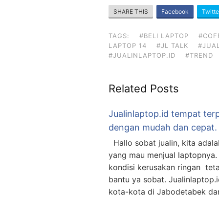
SHARE THIS
Facebook
Twitte
TAGS:
#BELI LAPTOP
#COF
LAPTOP 14
#JL TALK
#JUAL
#JUALINLAPTOP.ID
#TREND
Related Posts
Jualinlaptop.id tempat terp
dengan mudah dan cepat.
Hallo sobat jualin, kita ada
yang mau menjual laptopnya. 
kondisi kerusakan ringan teta
bantu ya sobat. Jualinlaptop.
kota-kota di Jabodetabek dan