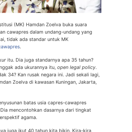
titusi (MK) Hamdan Zoelva buka suara
 dan cawapres dalam undang-undang yang
i, tidak ada standar untuk MK
-cawapres
.
kur
itu. Dia juga standarnya apa 35 tahun?
nggak ada ukurannya itu,
open legal policy
.
k 34? Kan rusak negara ini. Jadi sekali lagi,
amdan Zoelva di kawasan Kuningan, Jakarta,
enyusunan batas usia capres-cawapres
 Dia mencontohkan dasarnya dari tingkat
erspektif agama.
a juga ikut 40 tahun kita bikin. Kira-kira