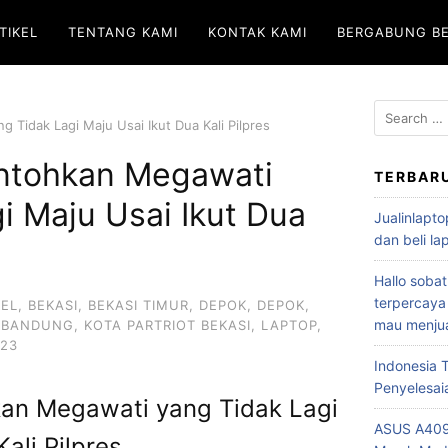
TIKEL
TENTANG KAMI
KONTAK KAMI
BERGABUNG B
Tidak Lagi Maju Usai Ikut Dua Kali Pilpres
ntohkan Megawati
TERBAR
i Maju Usai Ikut Dua
Jualinlapto
dan beli l
Hallo sobat
terpercaya
KEL
,
BEKASI
,
BEKASI TIMUR
,
DEPOK
,
DEPOK
,
mau menjua
P BANDUNG
,
KOTA PARTRIOT BEKASI
,
LAPTOP
,
023
Indonesia
Penyelesai
an Megawati yang Tidak Lagi
ASUS A409
ali Pilpres