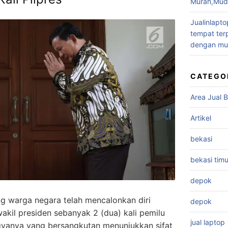
Murah,Muda
Jualinlapto
tempat terp
dengan mu
CATEGO
Area Jual B
Artikel
bekasi
bekasi timu
depok
ng warga negara telah mencalonkan diri
depok
akil presiden sebanyak 2 (dua) kali pemilu
jual laptop
yogyanya yang bersangkutan menunjukkan sifat