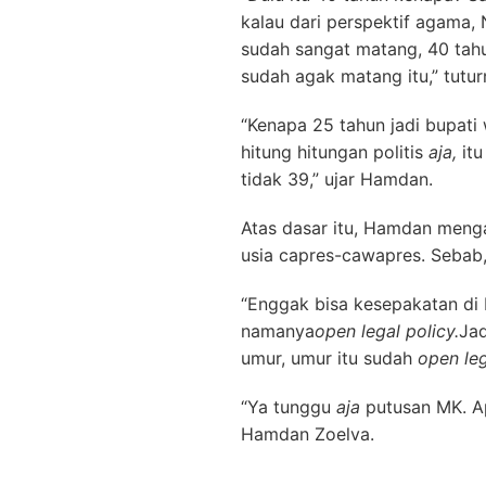
kalau dari perspektif agama,
sudah sangat matang, 40 tahun
sudah agak matang itu,” tutur
“Kenapa 25 tahun jadi bupati 
hitung hitungan politis
aja,
it
tidak 39,” ujar Hamdan.
Atas dasar itu, Hamdan men
usia capres-cawapres. Sebab, 
“Enggak bisa kesepakatan di 
namanya
open legal policy.
Jad
umur, umur itu sudah
open leg
“Ya tunggu
aja
putusan MK. Ap
Hamdan Zoelva.