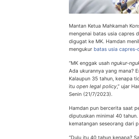
Mantan Ketua Mahkamah Kons
mengenai batas usia capres
digugat ke MK. Hamdan menila
mengukur
batas usia capres
“MK enggak usah
ngukur-ngu
Ada ukurannya yang mana? E
Kalaupun 35 tahun, kenapa tida
itu
open legal policy
,” ujar H
Senin (21/7/2023).
Hamdan pun bercerita saat p
diputuskan minimal 40 tahun.
kematangan seseorang dari p
“Dulu itu 40 tahun kenapa? Say