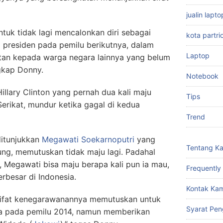
jualin lap
uk tidak lagi mencalonkan diri sebagai
kota partri
l presiden pada pemilu berikutnya, dalam
Laptop
an kepada warga negara lainnya yang belum
gkap Donny.
Notebook
llary Clinton yang pernah dua kali maju
Tips
Serikat, mundur ketika gagal di kedua
Trend
ditunjukkan
Megawati Soekarnoputri
yang
Tentang K
sung, memutuskan tidak maju lagi. Padahal
 Megawati bisa maju berapa kali pun ia mau,
Frequently
rbesar di Indonesia.
Kontak Kam
sifat kenegarawanannya memutuskan untuk
Syarat Pen
nya pada pemilu 2014, namun memberikan