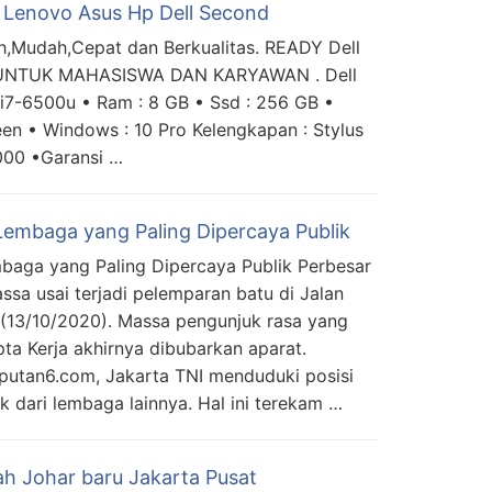
Lenovo Asus Hp Dell Second
,Mudah,Cepat dan Berkualitas. READY Dell
 UNTUK MAHASISWA DAN KARYAWAN . Dell
e i7-6500u • Ram : 8 GB • Ssd : 256 GB •
een • Windows : 10 Pro Kelengkapan : Stylus
000 •Garansi …
 Lembaga yang Paling Dipercaya Publik
embaga yang Paling Dipercaya Publik Perbesar
ssa usai terjadi pelemparan batu di Jalan
 (13/10/2020). Massa pengunjuk rasa yang
a Kerja akhirnya dibubarkan aparat.
putan6.com, Jakarta TNI menduduki posisi
ik dari lembaga lainnya. Hal ini terekam …
ah Johar baru Jakarta Pusat