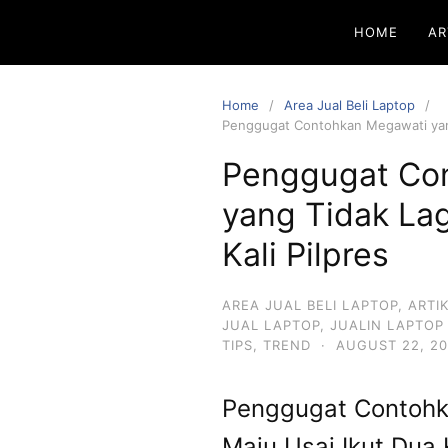
HOME
AR
Home
Area Jual Beli Laptop
Penggugat Contohkan Megawati yang 
Penggugat Co
yang Tidak Lag
Kali Pilpres
AREA JUAL BELI LAPTOP
,
ARTI
JUAL LAPTOP
,
JUALIN LAPTO
TIPS
,
TREND
·
AUGUST 22, 2
Penggugat Contohk
Maju Usai Ikut Dua K