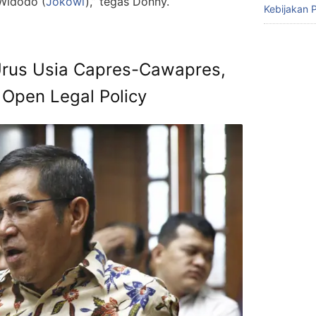
Widodo (
Jokowi
),” tegas Donny.
Kebijakan P
rus Usia Capres-Cawapres,
 Open Legal Policy