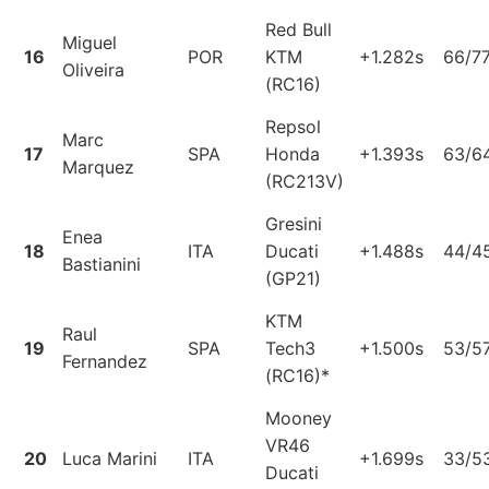
Red Bull
Miguel
16
POR
KTM
+1.282s
66/7
Oliveira
(RC16)
Repsol
Marc
17
SPA
Honda
+1.393s
63/6
Marquez
(RC213V)
Gresini
Enea
18
ITA
Ducati
+1.488s
44/4
Bastianini
(GP21)
KTM
Raul
19
SPA
Tech3
+1.500s
53/5
Fernandez
(RC16)*
Mooney
VR46
20
Luca Marini
ITA
+1.699s
33/5
Ducati