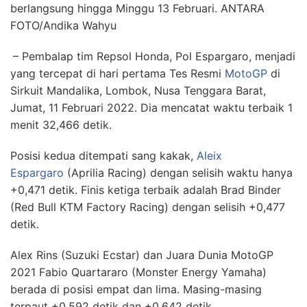
berlangsung hingga Minggu 13 Februari. ANTARA
FOTO/Andika Wahyu
– Pembalap tim Repsol Honda, Pol Espargaro, menjadi
yang tercepat di hari pertama Tes Resmi
MotoGP
di
Sirkuit Mandalika, Lombok, Nusa Tenggara Barat,
Jumat, 11 Februari 2022. Dia mencatat waktu terbaik 1
menit 32,466 detik.
Posisi kedua ditempati sang kakak,
Aleix
Espargaro
(Aprilia Racing) dengan selisih waktu hanya
+0,471 detik. Finis ketiga terbaik adalah Brad Binder
(Red Bull KTM Factory Racing) dengan selisih +0,477
detik.
Alex Rins (Suzuki Ecstar) dan Juara Dunia MotoGP
2021 Fabio Quartararo (Monster Energy Yamaha)
berada di posisi empat dan lima. Masing-masing
terpaut +0,592 detik dan +0,642 detik.