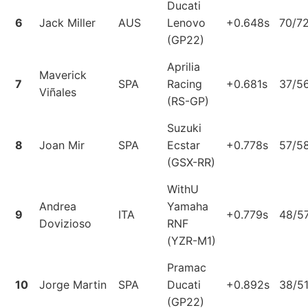
Ducati
6
Jack Miller
AUS
Lenovo
+0.648s
70/7
(GP22)
Aprilia
Maverick
7
SPA
Racing
+0.681s
37/5
Viñales
(RS-GP)
Suzuki
8
Joan Mir
SPA
Ecstar
+0.778s
57/5
(GSX-RR)
WithU
Andrea
Yamaha
9
ITA
+0.779s
48/5
Dovizioso
RNF
(YZR-M1)
Pramac
10
Jorge Martin
SPA
Ducati
+0.892s
38/5
(GP22)