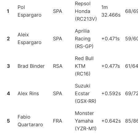
Repsol
Pol
1m
1
SPA
Honda
68/6
Espargaro
32.466s
(RC213V)
Aprilia
Aleix
2
SPA
Racing
+0.471s
59/6
Espargaro
(RS-GP)
Red Bull
3
Brad Binder
RSA
KTM
+0.477s
61/6
(RC16)
Suzuki
4
Alex Rins
SPA
Ecstar
+0.592s
69/7
(GSX-RR)
Monster
Fabio
5
FRA
Yamaha
+0.642s
85/8
Quartararo
(YZR-M1)