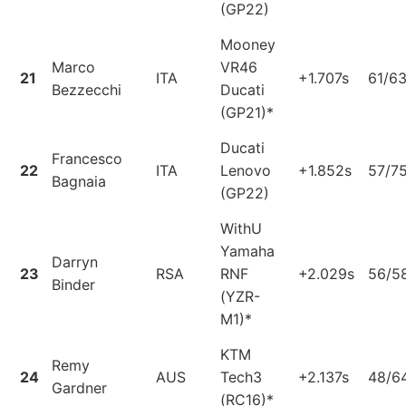
(GP22)
Mooney
Marco
VR46
21
ITA
+1.707s
61/6
Bezzecchi
Ducati
(GP21)*
Ducati
Francesco
22
ITA
Lenovo
+1.852s
57/7
Bagnaia
(GP22)
WithU
Yamaha
Darryn
23
RSA
RNF
+2.029s
56/5
Binder
(YZR-
M1)*
KTM
Remy
24
AUS
Tech3
+2.137s
48/6
Gardner
(RC16)*