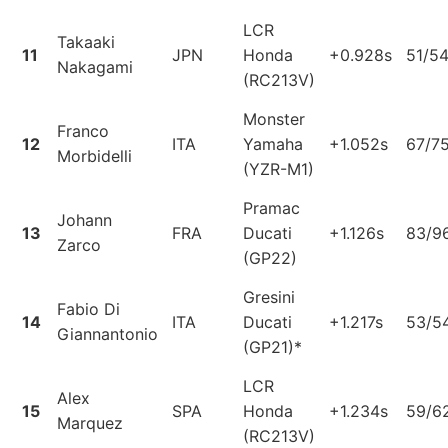
LCR
Takaaki
11
JPN
Honda
+0.928s
51/5
Nakagami
(RC213V)
Monster
Franco
12
ITA
Yamaha
+1.052s
67/7
Morbidelli
(YZR-M1)
Pramac
Johann
13
FRA
Ducati
+1.126s
83/9
Zarco
(GP22)
Gresini
Fabio Di
14
ITA
Ducati
+1.217s
53/5
Giannantonio
(GP21)*
LCR
Alex
15
SPA
Honda
+1.234s
59/6
Marquez
(RC213V)