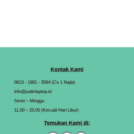
Kontak Kami
0813 - 1881 - 3584 (Cs 1 Najla)
info@jualinlaptop.id
Senin – Minggu
11.00 – 20.00 (Kecuali Hari Libur)
Temukan Kami di: