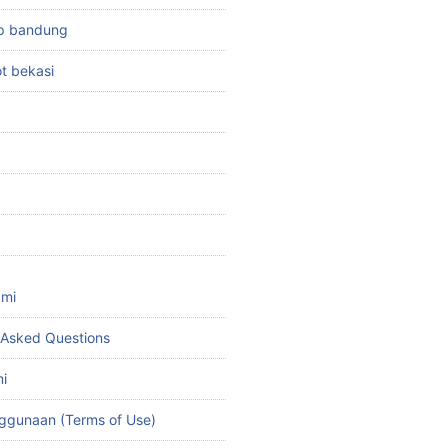
top bandung
ot bekasi
ami
 Asked Questions
i
ggunaan (Terms of Use)