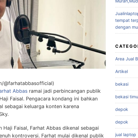
Murah,Muda
Jualinlapto
tempat terp
dengan mu
CATEGO
Area Jual B
Artikel
m/@farhatabbasofficial)
bekasi
arhat Abbas
ramai jadi perbincangan publik
bekasi timu
aji Faisal. Pengacara kondang ini bahkan
al sebagai keluarga konten karena
depok
Sky.
depok
Haji Faisal, Farhat Abbas dikenal sebagai
jual laptop
uh kontroversi. Farhat mulai dikenal publik