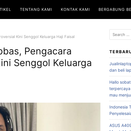
TIKEL
TENTANG KAMI
KONTAK KAMI
BERGABUNG B
oversial Kini Senggol Keluarga Haji Faisal
Abbas, Pengacara
TERBAR
Kini Senggol Keluarga
Jualinlapto
dan beli l
Hallo sobat
terpercaya
mau menjua
Indonesia
Penyelesai
ASUS A409