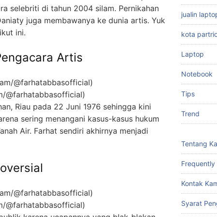
ra selebriti di tahun 2004 silam. Pernikahan
jualin lap
Daniaty juga membawanya ke dunia artis. Yuk
kut ini.
kota partri
Laptop
Pengacara Artis
Notebook
Tips
m/@farhatabbasofficial)
han, Riau pada 22 Juni 1976 sehingga kini
Trend
 karena sering menangani kasus-kasus hukum
anah Air. Farhat sendiri akhirnya menjadi
Tentang K
Frequently
oversial
Kontak Kam
Syarat Pen
m/@farhatabbasofficial)