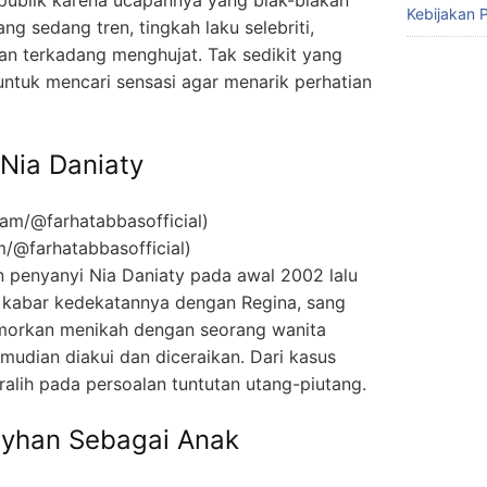
l publik karena ucapannya yang blak-blakan
Kebijakan P
g sedang tren, tingkah laku selebriti,
kan terkadang menghujat. Tak sedikit yang
untuk mencari sensasi agar menarik perhatian
Nia Daniaty
m/@farhatabbasofficial)
 penyanyi Nia Daniaty pada awal 2002 lalu
 kabar kedekatannya dengan Regina, sang
irumorkan menikah dengan seorang wanita
udian diakui dan diceraikan. Dari kasus
alih pada persoalan tuntutan utang-piutang.
Rayhan Sebagai Anak