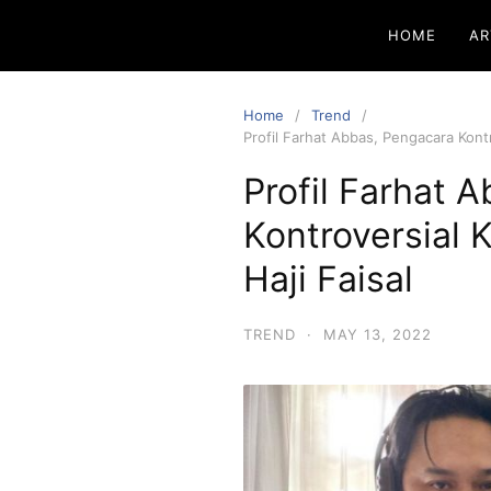
HOME
AR
Home
Trend
Profil Farhat Abbas, Pengacara Kontr
Profil Farhat 
Kontroversial 
Haji Faisal
TREND
·
MAY 13, 2022