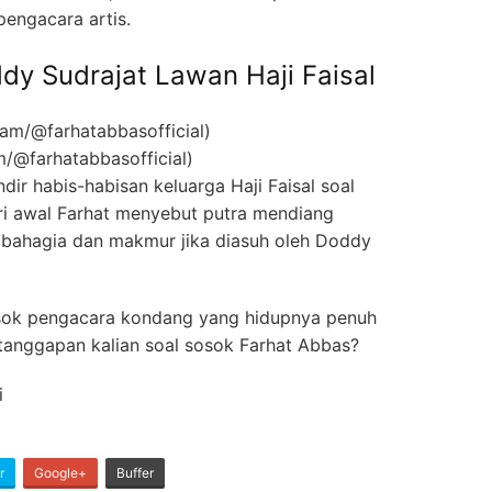
pengacara artis.
dy Sudrajat Lawan Haji Faisal
m/@farhatabbasofficial)
dir habis-habisan keluarga Haji Faisal soal
ri awal Farhat menyebut putra mendiang
 bahagia dan makmur jika diasuh oleh Doddy
sosok pengacara kondang yang hidupnya penuh
 tanggapan kalian soal sosok Farhat Abbas?
i
r
Google+
Buffer