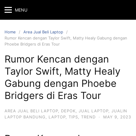
MENU
Home
Area Jual Beli Laptop
Rumor Kencan dengan Taylor Swift, Matty Healy Gabung dengan
Phoebe Bridgers di Eras Tour
Rumor Kencan dengan
Taylor Swift, Matty Healy
Gabung dengan Phoebe
Bridgers di Eras Tour
AREA JUAL BELI LAPTOP
,
DEPOK
,
JUAL LAPTOP
,
JUALIN
LAPTOP BANDUNG
,
LAPTOP
,
TIPS
,
TREND
·
MAY 9, 2023