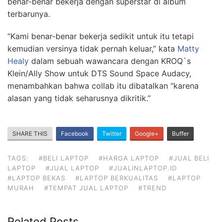
benar-benar bekerja dengan superstar di album
terbarunya.
“Kami benar-benar bekerja sedikit untuk itu tetapi
kemudian versinya tidak pernah keluar,” kata
Matty
Healy
dalam sebuah wawancara dengan KROQ`s
Klein/Ally Show untuk DTS Sound Space Audacy,
menambahkan bahwa collab itu dibatalkan “karena
alasan yang tidak seharusnya dikritik.”
SHARE THIS
Facebook
Twitter
Google+
Buffer
TAGS:
#BELI LAPTOP
#HARGA LAPTOP
#JUAL BELI
LAPTOP
#JUAL LAPTOP
#JUALINLAPTOP.ID
#LAPTOP BEKAS
#LAPTOP BERKUALITAS
#LAPTOP
MURAH
#TEMPAT JUAL LAPTOP
#TREND
Related Posts