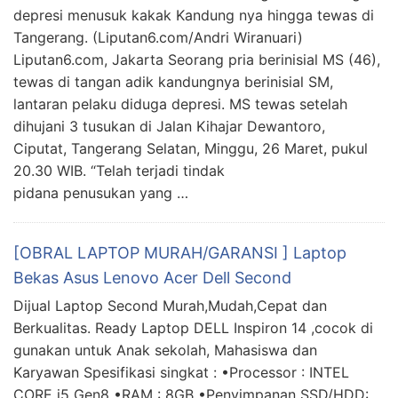
depresi menusuk kakak Kandung nya hingga tewas di
Tangerang. (Liputan6.com/Andri Wiranuari)
Liputan6.com, Jakarta Seorang pria berinisial MS (46),
tewas di tangan adik kandungnya berinisial SM,
lantaran pelaku diduga depresi. MS tewas setelah
dihujani 3 tusukan di Jalan Kihajar Dewantoro,
Ciputat, Tangerang Selatan, Minggu, 26 Maret, pukul
20.30 WIB. “Telah terjadi tindak
pidana penusukan yang …
[OBRAL LAPTOP MURAH/GARANSI ] Laptop
Bekas Asus Lenovo Acer Dell Second
Dijual Laptop Second Murah,Mudah,Cepat dan
Berkualitas. Ready Laptop DELL Inspiron 14 ,cocok di
gunakan untuk Anak sekolah, Mahasiswa dan
Karyawan Spesifikasi singkat : •Processor : INTEL
CORE i5 Gen8 •RAM : 8GB •Penyimpanan SSD/HDD: