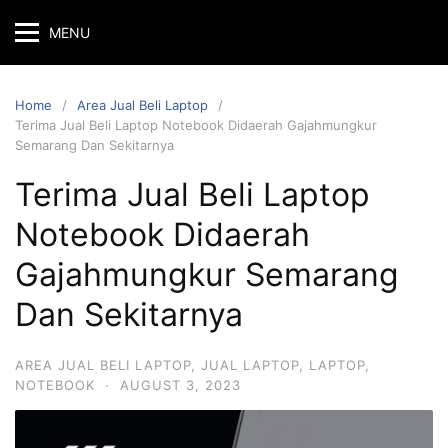
MENU
Home
Area Jual Beli Laptop
Terima Jual Beli Laptop Notebook Didaerah Gajahmungkur
Semarang Dan Sekitarnya
Terima Jual Beli Laptop
Notebook Didaerah
Gajahmungkur Semarang
Dan Sekitarnya
AREA JUAL BELI LAPTOP
,
JUAL LAPTOP
,
LAPTOP
,
NOTEBOOK
·
AUGUST 3, 2023