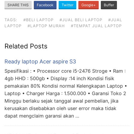
SHARE THIS
Facebook
Twitter
Google+
Buffer
TAGS:
#BELI LAPTOP
#JUAL BELI LAPTOP
#JUAL
LAPTOP
#LAPTOP MURAH
#TEMPAT JUAL LAPTOP
Related Posts
Ready laptop Acer aspire S3
Spesifikasi : • Processor core i5-2476 Stroge • Ram :
4gb HHD : 500gb • Display :14 inch Kondisi fisik
pemakaian 80% Kondisi normal Kelengkapan Laptop •
Laptop • Charger Harga : 1.500.000 • Garansi Toko 2
Minggu berlaku sejak tanggal awal pembelian, jika
kerusakan disebabkan oleh user error maka tidak
dapat mengclaim garansi akan …