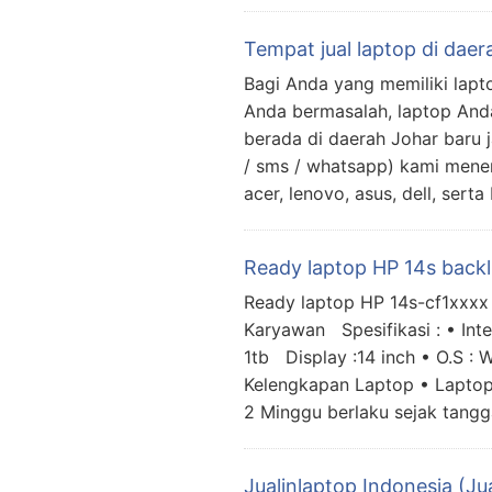
Tempat jual laptop di daer
Bagi Anda yang memiliki lapto
Anda bermasalah, laptop Anda 
berada di daerah Johar baru
/ sms / whatsapp) kami mener
acer, lenovo, asus, dell, ser
Ready laptop HP 14s backl
Ready laptop HP 14s-cf1xxxx
Karyawan Spesifikasi : • In
1tb Display :14 inch • O.S 
Kelengkapan Laptop • Laptop
2 Minggu berlaku sejak tangg
Jualinlaptop Indonesia (Ju