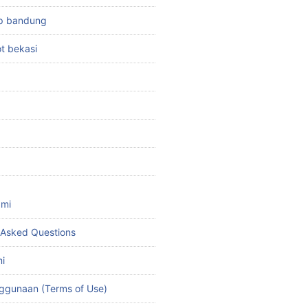
top bandung
ot bekasi
ami
 Asked Questions
i
ggunaan (Terms of Use)