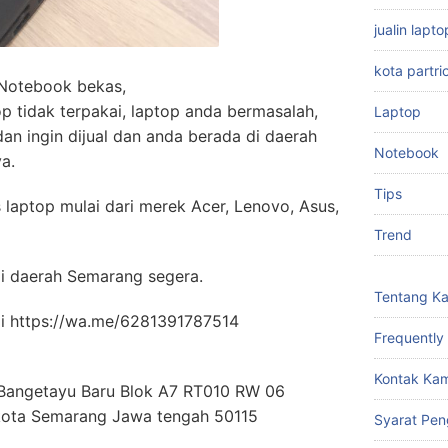
jualin lap
kota partri
/Notebook bekas,
p tidak terpakai, laptop anda bermasalah,
Laptop
dan ingin dijual dan anda berada di daerah
Notebook
a.
Tips
 laptop mulai dari merek Acer, Lenovo, Asus,
Trend
di daerah Semarang segera.
Tentang K
di https://wa.me/6281391787514
Frequently
Kontak Kam
 Bangetayu Baru Blok A7 RT010 RW 06
kota Semarang Jawa tengah 50115
Syarat Pen