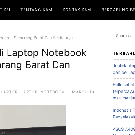
TIKEL
TENTANG KAMI
KONTAK KAMI
BERGABUNG B
idaerah Semarang Barat Dan Sekitarnya
li Laptop Notebook
TERBAR
rang Barat Dan
Jualinlapto
dan beli l
Hallo sobat
terpercaya
 LAPTOP
,
LAPTOP
,
NOTEBOOK
·
MARCH 19,
mau menjua
Indonesia
Penyelesai
ASUS A409