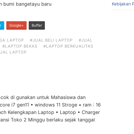
n bumi bangetayu baru
Kebijakan P
r
Google+
Buffer
GA LAPTOP
#JUAL BELI LAPTOP
#JUAL
#LAPTOP BEKAS
#LAPTOP BERKUALITAS
UAL LAPTOP
ocok di gunakan untuk Mahasiswa dan
 core i7 gen11 • windows 11 Stroge • ram : 16
 inch Kelengkapan Laptop • Laptop • Charger
ansi Toko 2 Minggu berlaku sejak tanggal