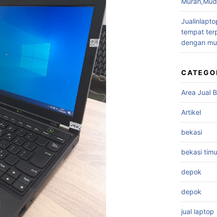
Murah,Muda
Jualinlapto
tempat terp
dengan mu
CATEGO
Area Jual B
Artikel
bekasi
bekasi timu
depok
depok
jual laptop