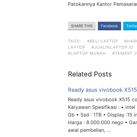
Patokannya Kantor Pemasara
SHARE THIS
Facebook
Twitte
TAGS:
#BELI LAPTOP
#HAR
LAPTOP
#JUALINLAPTOP.ID
#LAPTOP MURAH
#TEMPAT J
Related Posts
Ready asus vivobook X515
Ready asus vivobook X515 c
Karyawan Spesifikasi : • intel
Gb • Ssd : 1TB • Display :15
Harga : 8.000.000 nego • Gar
awal pembelian, …