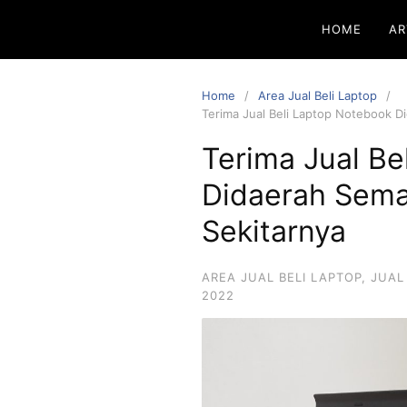
HOME
AR
Home
Area Jual Beli Laptop
Terima Jual Beli Laptop Notebook D
Terima Jual Be
Didaerah Sema
Sekitarnya
AREA JUAL BELI LAPTOP
,
JUAL
2022