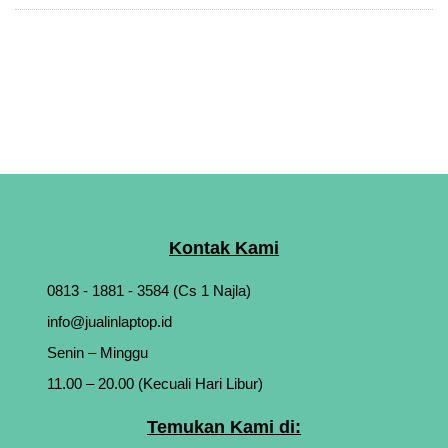
Kontak Kami
0813 - 1881 - 3584 (Cs 1 Najla)
info@jualinlaptop.id
Senin – Minggu
11.00 – 20.00 (Kecuali Hari Libur)
Temukan Kami di: