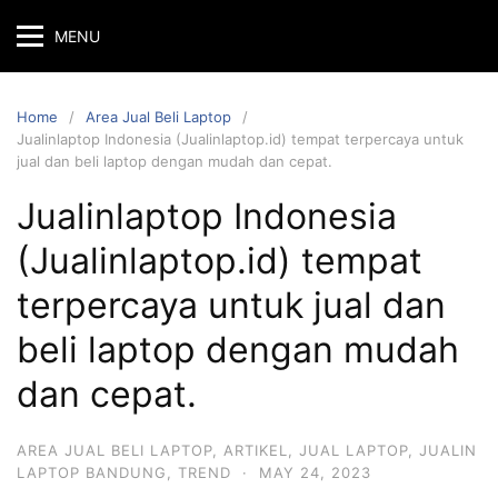
MENU
Home
Area Jual Beli Laptop
Jualinlaptop Indonesia (Jualinlaptop.id) tempat terpercaya untuk
jual dan beli laptop dengan mudah dan cepat.
Jualinlaptop Indonesia
(Jualinlaptop.id) tempat
terpercaya untuk jual dan
beli laptop dengan mudah
dan cepat.
AREA JUAL BELI LAPTOP
,
ARTIKEL
,
JUAL LAPTOP
,
JUALIN
LAPTOP BANDUNG
,
TREND
·
MAY 24, 2023